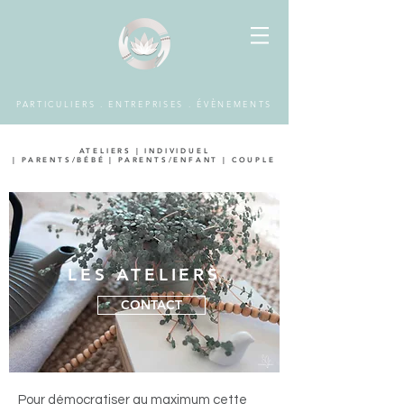
PARTICULIERS . ENTREPRISES . ÉVÈNEMENTS
ATELIERS
|
INDIVIDUEL
|
PARENTS/BÉBÉ
|
PARENTS/ENFANT
|
COUPLE
LES ATELIERS
CONTACT
Pour démocratiser au maximum cette