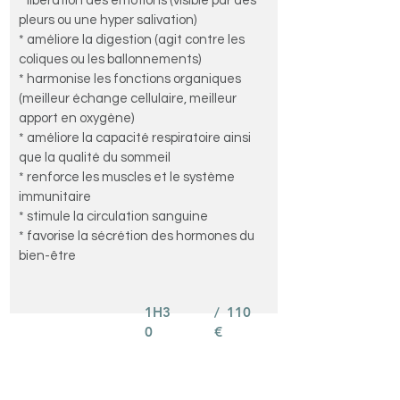
* libération des émotions (visible par des
pleurs ou une hyper salivation)
* améliore la digestion (agit contre les
coliques ou les ballonnements)
* harmonise les fonctions organiques
(meilleur échange cellulaire, meilleur
apport en oxygène)
* améliore la capacité respiratoire ainsi
que la qualité du sommeil
* renforce les muscles et le système
immunitaire
* stimule la circulation sanguine
* favorise la sécrétion des hormones du
bien-être
1H3
/ 110
0
€