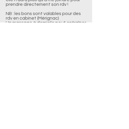
prendre directement son rdv !
NB : les bons sont valables pour des
rdv en cabinet (Mérignac)
Un massage à domicile peut entraîner
des frais de déplacement
supplémentaires
Merci de me le préciser si c'est votre
souhait
A VOUS DE JOUER !
TÉLECHARGER UN BON CADEAU
Julie Bellot © 2018. Tous droits réservés -
Mentions légales Web Design :
Sandra Gaget