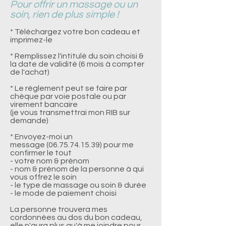
Pour offrir un massage ou un
soin, rien de plus simple !
* Téléchargez votre bon cadeau et
imprimez-le
* Remplissez l'intitulé
du soin choisi
&
la date de validité (6
mois à compter
de l'achat)
* Le règlement peut se faire par
chèque par voie postale ou par
virement bancaire
(je vous transmettrai mon RIB sur
demande)
* Envoyez-moi un
message
(06.75.74.15.39)
pour me
confirmer le tout
- votre nom & pré
nom
- nom & prénom de la personne à qui
vous offrez le soin
- le type de massage ou soin & durée
- le mode de paiement choisi
La personne trouvera mes
cordonnées au dos du bon cadeau,
elle n'aura plus qu'à me joindre pour